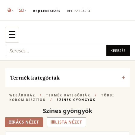
BEJELENTKEZÉS
REGISZTRÁCIÓ
KERESÉS
Termék kategóriák
WEBÁRUHÁZ
/
TERMÉK KATEGÓRIÁK
/
TÖBBI
KÖRÖM DÍSZITŐK
/
SZÍNES GYÖNGYÖK
Színes gyöngyök
RÁCS NÉZET
LISTA NÉZET