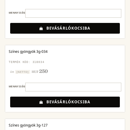
MENNYISÉG
BEVÁSÁRLÓKOCSIBA
Színes gyöngyök 3g-034
TERMÉK KÓD: 318034
250
HUF
ÁR
[NETTO]
MENNYISÉG
BEVÁSÁRLÓKOCSIBA
Színes gyöngyök 3g-127