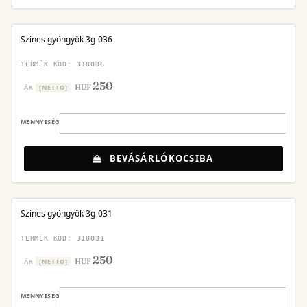
Színes gyöngyök 3g-036
TERMÉK KÓD: 318036
250
HUF
ÁR
[NETTO]
MENNYISÉG
BEVÁSÁRLÓKOCSIBA
Színes gyöngyök 3g-031
TERMÉK KÓD: 318031
250
HUF
ÁR
[NETTO]
MENNYISÉG