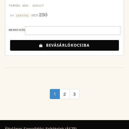
TERMÉK KÓD: 318127
250
HUF
ÁR
[NETTO]
MENNYISÉG
BEVÁSÁRLÓKOCSIBA
1
2
3
Általános Szerződési Feltételek (ÁSZF)