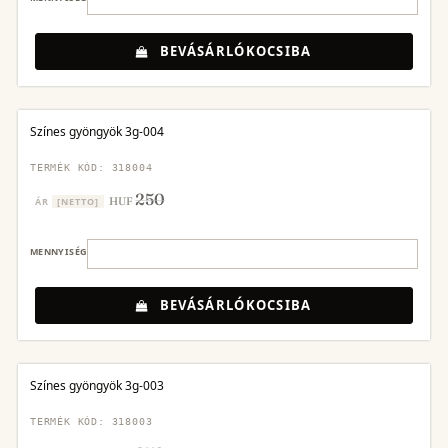
BEVÁSÁRLÓKOCSIBA
Színes gyöngyök 3g-004
TERMÉK KÓD: 318004
250
HUF
ÁR
[NETTO]
MENNYISÉG
BEVÁSÁRLÓKOCSIBA
Színes gyöngyök 3g-003
TERMÉK KÓD: 318003