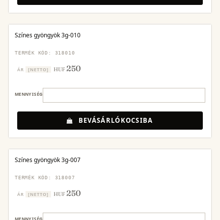
Színes gyöngyök 3g-010
TERMÉK KÓD: 318010
250
HUF
ÁR
[NETTO]
MENNYISÉG
BEVÁSÁRLÓKOCSIBA
Színes gyöngyök 3g-007
TERMÉK KÓD: 318007
250
HUF
ÁR
[NETTO]
MENNYISÉG