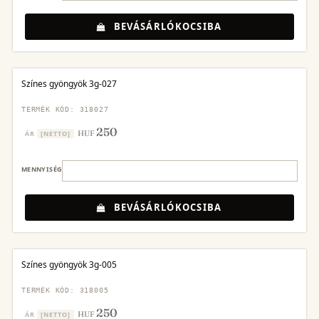
BEVÁSÁRLÓKOCSIBA
Színes gyöngyök 3g-027
TERMÉK KÓD: 318027
250
HUF
ÁR
[NETTO]
MENNYISÉG
BEVÁSÁRLÓKOCSIBA
Színes gyöngyök 3g-005
TERMÉK KÓD: 318005
250
HUF
ÁR
[NETTO]