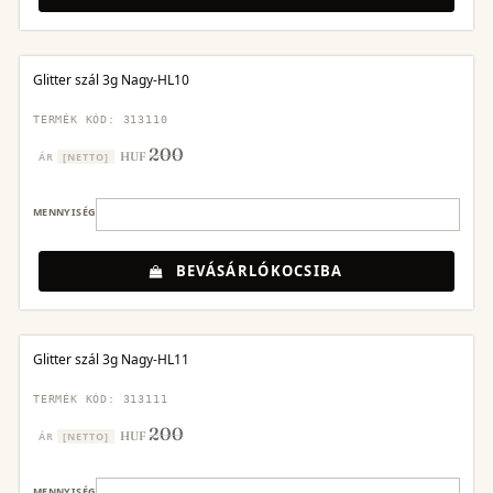
Glitter szál 3g Nagy-HL10
TERMÉK KÓD: 313110
200
HUF
ÁR
[NETTO]
MENNYISÉG
BEVÁSÁRLÓKOCSIBA
Glitter szál 3g Nagy-HL11
TERMÉK KÓD: 313111
200
HUF
ÁR
[NETTO]
MENNYISÉG