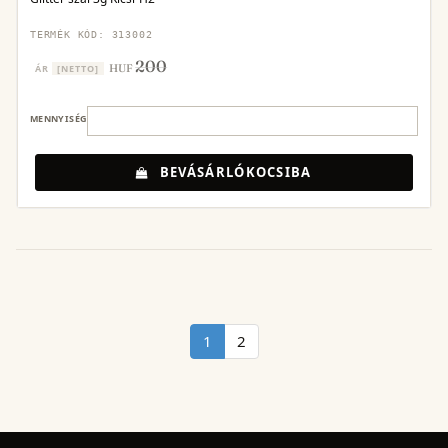
TERMÉK KÓD: 313002
200
HUF
ÁR
[NETTO]
MENNYISÉG
BEVÁSÁRLÓKOCSIBA
1
2