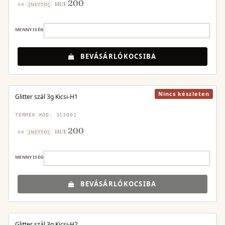
200
HUF
ÁR
[NETTO]
MENNYISÉG
BEVÁSÁRLÓKOCSIBA
Nincs készleten
Glitter szál 3g Kicsi-H1
TERMÉK KÓD: 313001
200
HUF
ÁR
[NETTO]
MENNYISÉG
BEVÁSÁRLÓKOCSIBA
Glitter szál 3g Kicsi-H2