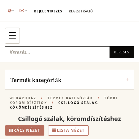
BEJELENTKEZÉS
REGISZTRÁCIÓ
KERESÉS
Termék kategóriák
WEBÁRUHÁZ
/
TERMÉK KATEGÓRIÁK
/
TÖBBI
KÖRÖM DÍSZITŐK
/
CSILLOGÓ SZÁLAK,
KÖRÖMDÍSZÍTÉSHEZ
Csillogó szálak, körömdíszítéshez
RÁCS NÉZET
LISTA NÉZET