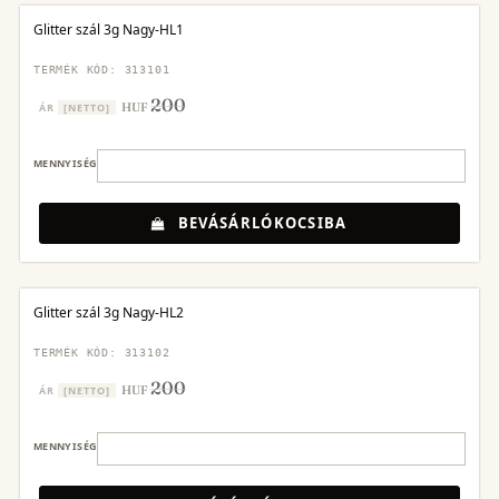
Glitter szál 3g Nagy-HL1
TERMÉK KÓD: 313101
200
HUF
ÁR
[NETTO]
MENNYISÉG
BEVÁSÁRLÓKOCSIBA
Glitter szál 3g Nagy-HL2
TERMÉK KÓD: 313102
200
HUF
ÁR
[NETTO]
MENNYISÉG