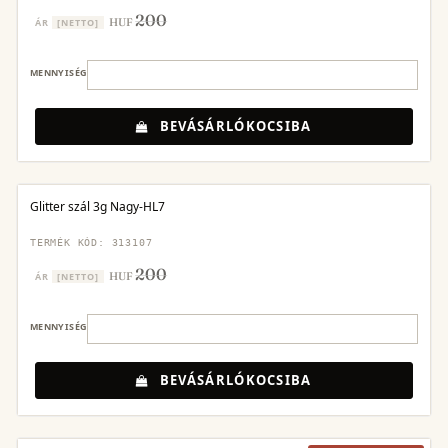
200
HUF
ÁR
[NETTO]
MENNYISÉG
BEVÁSÁRLÓKOCSIBA
Glitter szál 3g Nagy-HL7
TERMÉK KÓD: 313107
200
HUF
ÁR
[NETTO]
MENNYISÉG
BEVÁSÁRLÓKOCSIBA