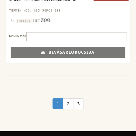
TERMÉK KÓD: SS5-50PCS-039
300
HUF
ÁR
[NETTO]
MENNYISÉG
BEVÁSÁRLÓKOCSIBA
1
2
3