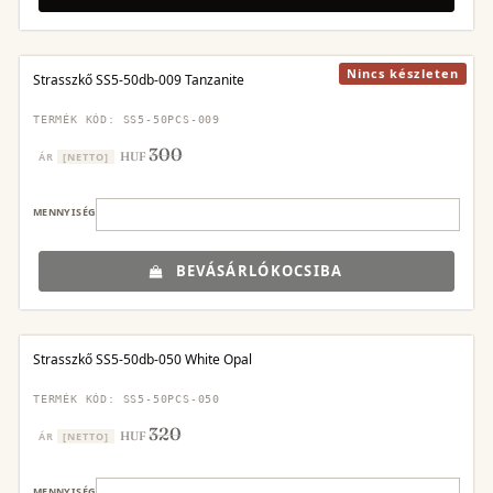
Nincs készleten
Strasszkő SS5-50db-009 Tanzanite
TERMÉK KÓD: SS5-50PCS-009
300
HUF
ÁR
[NETTO]
MENNYISÉG
BEVÁSÁRLÓKOCSIBA
Strasszkő SS5-50db-050 White Opal
TERMÉK KÓD: SS5-50PCS-050
320
HUF
ÁR
[NETTO]
MENNYISÉG