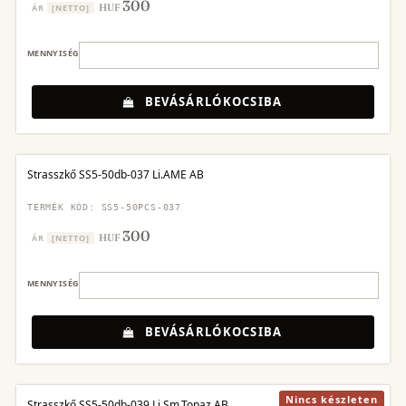
300
HUF
ÁR
[NETTO]
MENNYISÉG
BEVÁSÁRLÓKOCSIBA
Strasszkő SS5-50db-037 Li.AME AB
TERMÉK KÓD: SS5-50PCS-037
300
HUF
ÁR
[NETTO]
MENNYISÉG
BEVÁSÁRLÓKOCSIBA
Nincs készleten
Strasszkő SS5-50db-039 Li.Sm.Topaz AB