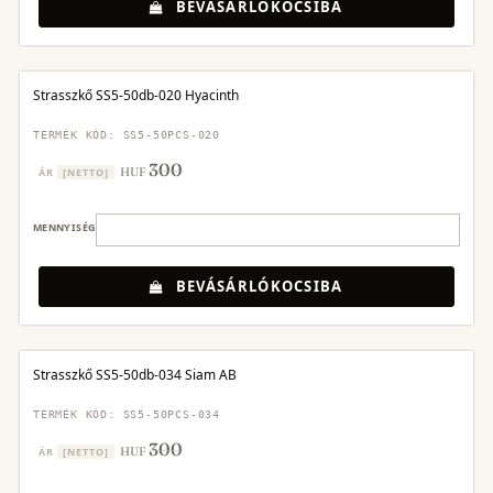
BEVÁSÁRLÓKOCSIBA
Strasszkő SS5-50db-020 Hyacinth
TERMÉK KÓD: SS5-50PCS-020
300
HUF
ÁR
[NETTO]
MENNYISÉG
BEVÁSÁRLÓKOCSIBA
Strasszkő SS5-50db-034 Siam AB
TERMÉK KÓD: SS5-50PCS-034
300
HUF
ÁR
[NETTO]