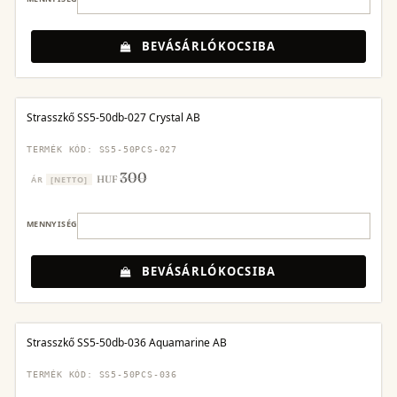
BEVÁSÁRLÓKOCSIBA
Strasszkő SS5-50db-027 Crystal AB
TERMÉK KÓD: SS5-50PCS-027
300
HUF
ÁR
[NETTO]
MENNYISÉG
BEVÁSÁRLÓKOCSIBA
Strasszkő SS5-50db-036 Aquamarine AB
TERMÉK KÓD: SS5-50PCS-036