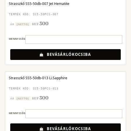
Strasszkő SS5-50db-007 Jet Hematite
TERMÉK KÓD: SS5-50PCS-007
300
HUF
ÁR
[NETTO]
MENNYISÉG
BEVÁSÁRLÓKOCSIBA
Strasszkő SS5-50db-013 Li.Sapphire
TERMÉK KÓD: SS5-50PCS-013
300
HUF
ÁR
[NETTO]
MENNYISÉG
BEVÁSÁRLÓKOCSIBA