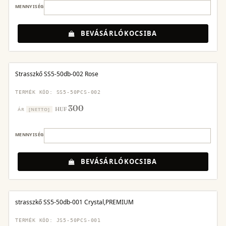
MENNYISÉG
BEVÁSÁRLÓKOCSIBA
Strasszkő SS5-50db-002 Rose
TERMÉK KÓD: SS5-50PCS-002
300
HUF
ÁR
[NETTO]
MENNYISÉG
BEVÁSÁRLÓKOCSIBA
strasszkő SS5-50db-001 Crystal,PREMIUM
TERMÉK KÓD: JS5-50PCS-001