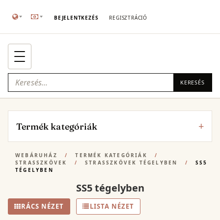
BEJELENTKEZÉS
REGISZTRÁCIÓ
KERESÉS
Termék kategóriák
WEBÁRUHÁZ
/
TERMÉK KATEGÓRIÁK
/
STRASSZKÖVEK
/
STRASSZKÖVEK TÉGELYBEN
/
SS5
TÉGELYBEN
SS5 tégelyben
RÁCS NÉZET
LISTA NÉZET