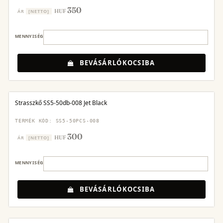
350
HUF
ÁR
[NETTO]
MENNYISÉG
BEVÁSÁRLÓKOCSIBA
Strasszkő SS5-50db-008 Jet Black
TERMÉK KÓD: SS5-50PCS-008
300
HUF
ÁR
[NETTO]
MENNYISÉG
BEVÁSÁRLÓKOCSIBA