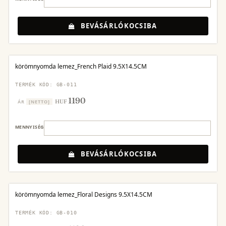
BEVÁSÁRLÓKOCSIBA
körömnyomda lemez_French Plaid 9.5X14.5CM
TERMÉK KÓD: GB-011
1190
HUF
ÁR
[NETTO]
MENNYISÉG
BEVÁSÁRLÓKOCSIBA
körömnyomda lemez_Floral Designs 9.5X14.5CM
TERMÉK KÓD: GB-010