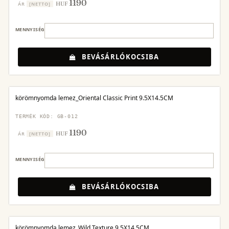
1190
HUF
ÁR
[NETTO]
MENNYISÉG
BEVÁSÁRLÓKOCSIBA
körömnyomda lemez_Oriental Classic Print 9.5X14.5CM
TERMÉK KÓD: GB-012
1190
HUF
ÁR
[NETTO]
MENNYISÉG
BEVÁSÁRLÓKOCSIBA
körömnyomda lemez_Wild Texture 9.5X14.5CM