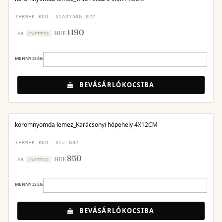
TERMÉK KÓD: XIAOYANG-027
1190
HUF
ÁR
[NETTO]
MENNYISÉG
BEVÁSÁRLÓKOCSIBA
körömnyomda lemez_Karácsonyi hópehely 4X12CM
TERMÉK KÓD: STZ-N02
850
HUF
ÁR
[NETTO]
MENNYISÉG
BEVÁSÁRLÓKOCSIBA