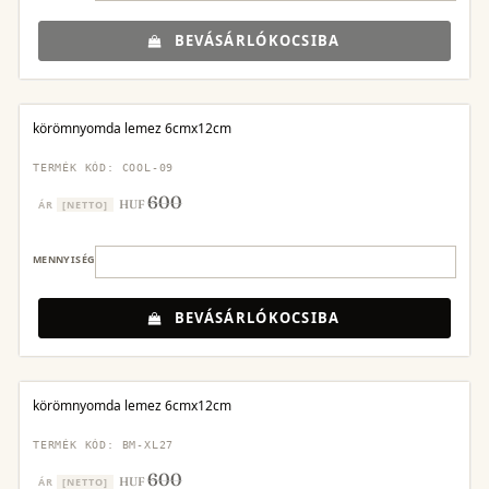
BEVÁSÁRLÓKOCSIBA
körömnyomda lemez 6cmx12cm
TERMÉK KÓD: COOL-09
600
HUF
ÁR
[NETTO]
MENNYISÉG
BEVÁSÁRLÓKOCSIBA
körömnyomda lemez 6cmx12cm
TERMÉK KÓD: BM-XL27
600
HUF
ÁR
[NETTO]