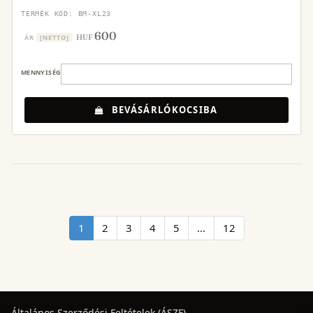
TERMÉK KÓD: BM-XL23
600
HUF
ÁR
[NETTO]
MENNYISÉG
BEVÁSÁRLÓKOCSIBA
1
2
3
4
5
...
12
Általános Szerződési Feltételek (ÁSZF)