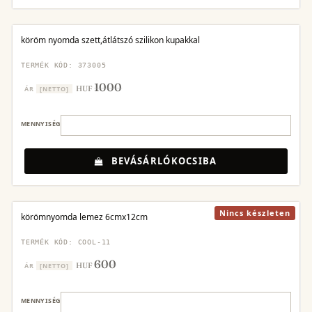
köröm nyomda szett,átlátszó szilikon kupakkal
TERMÉK KÓD: 373005
1000
HUF
ÁR
[NETTO]
MENNYISÉG
BEVÁSÁRLÓKOCSIBA
Nincs készleten
körömnyomda lemez 6cmx12cm
TERMÉK KÓD: COOL-11
600
HUF
ÁR
[NETTO]
MENNYISÉG