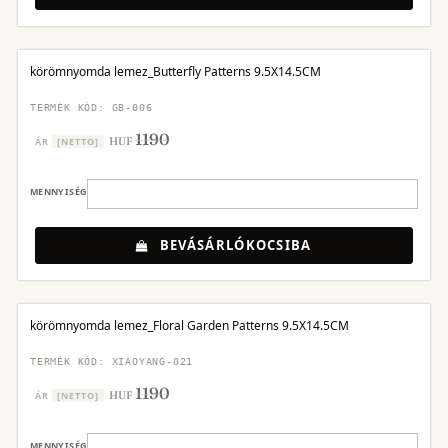
körömnyomda lemez_Butterfly Patterns 9.5X14.5CM
TERMÉK KÓD: GB-006
1190
HUF
ÁR
[NETTO]
MENNYISÉG
BEVÁSÁRLÓKOCSIBA
körömnyomda lemez_Floral Garden Patterns 9.5X14.5CM
TERMÉK KÓD: XIAOYANG-021
1190
HUF
ÁR
[NETTO]
MENNYISÉG