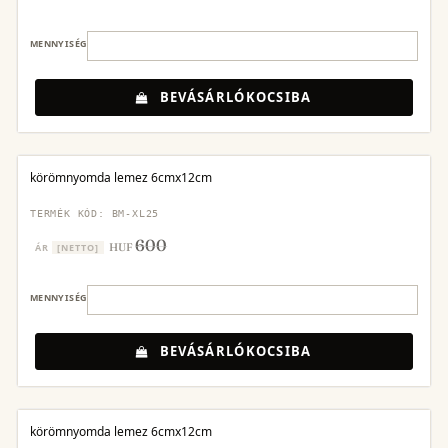
MENNYISÉG
BEVÁSÁRLÓKOCSIBA
körömnyomda lemez 6cmx12cm
TERMÉK KÓD: BM-XL25
600
HUF
ÁR
[NETTO]
MENNYISÉG
BEVÁSÁRLÓKOCSIBA
körömnyomda lemez 6cmx12cm