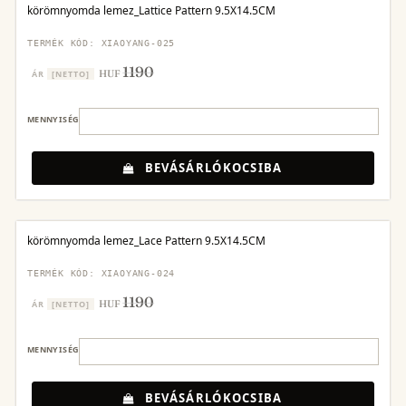
körömnyomda lemez_Lattice Pattern 9.5X14.5CM
TERMÉK KÓD: XIAOYANG-025
1190
HUF
ÁR
[NETTO]
MENNYISÉG
BEVÁSÁRLÓKOCSIBA
körömnyomda lemez_Lace Pattern 9.5X14.5CM
TERMÉK KÓD: XIAOYANG-024
1190
HUF
ÁR
[NETTO]
MENNYISÉG
BEVÁSÁRLÓKOCSIBA