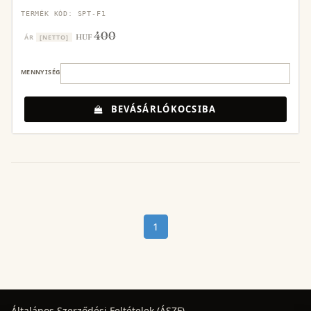
TERMÉK KÓD: SPT-F1
400
HUF
ÁR
[NETTO]
MENNYISÉG
BEVÁSÁRLÓKOCSIBA
1
Általános Szerződési Feltételek (ÁSZF)