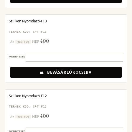
Szilikon Nyomdázó-F13
TERMÉK KÓD: SPT-F13
400
HUF
ÁR
[NETTO]
MENNYISÉG
BEVÁSÁRLÓKOCSIBA
Szilikon Nyomdázó-F12
TERMÉK KÓD: SPT-F12
400
HUF
ÁR
[NETTO]
MENNYISÉG