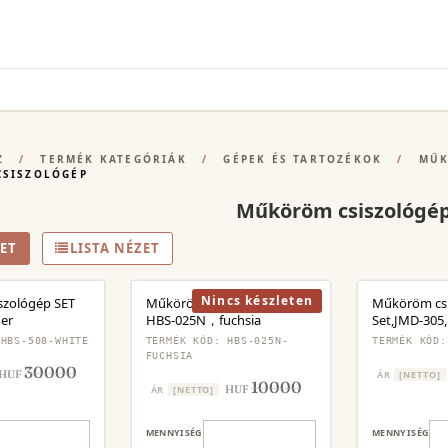
Z
/
TERMÉK KATEGÓRIÁK
/
GÉPEK ÉS TARTOZÉKOK
/
MŰK
SISZOLÓGÉP
Műköröm csiszológé
ET
LISTA NÉZET
Nincs készleten
szológép SET
Műköröm csiszológép SET
Műköröm cs
er
HBS-025N，fuchsia
Set,JMD-305,l
 HBS-508-WHITE
TERMÉK KÓD: HBS-025N-
TERMÉK KÓD:
FUCHSIA
30000
HUF
ÁR
[NETTO]
10000
HUF
ÁR
[NETTO]
MENNYISÉG
MENNYISÉG