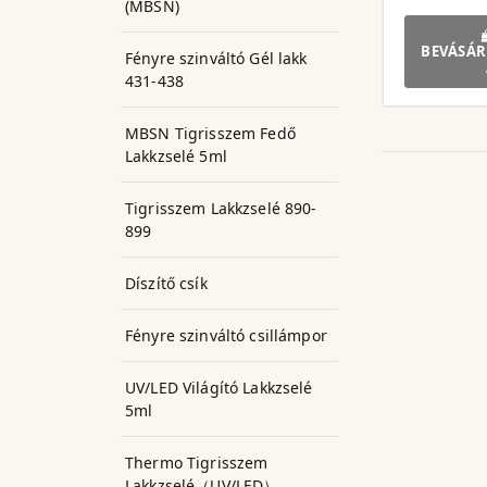
(MBSN)
BEVÁSÁR
Fényre szinváltó Gél lakk
431-438
MBSN Tigrisszem Fedő
Lakkzselé 5ml
Tigrisszem Lakkzselé 890-
899
Díszítő csík
Fényre szinváltó csillámpor
UV/LED Világító Lakkzselé
5ml
Thermo Tigrisszem
Lakkzselé（UV/LED）