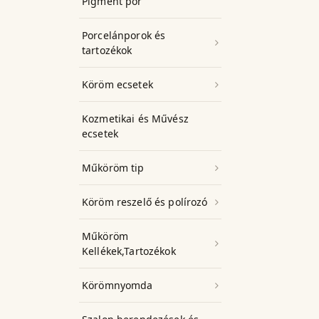
Pigment por
Porcelánporok és
tartozékok
Köröm ecsetek
Kozmetikai és Művész
ecsetek
Műköröm tip
Köröm reszelő és polírozó
Műköröm
Kellékek,Tartozékok
Körömnyomda