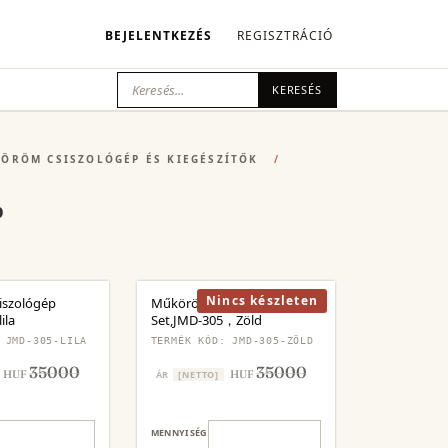
BEJELENTKEZÉS
REGISZTRÁCIÓ
KERESÉS
ÖRÖM CSISZOLÓGÉP ÉS KIEGÉSZÍTŐK
/
p
Nincs készleten
iszológép
Műköröm csiszológép
ila
Set,JMD-305，Zöld
 JMD-305-LILA
TERMÉK KÓD: JMD-305-ZÖLD
35000
35000
HUF
HUF
ÁR
[NETTO]
MENNYISÉG