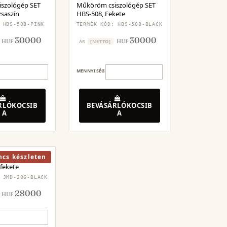
szológép SET
Műköröm csiszológép SET
saszín
HBS-508, Fekete
 HBS-508-PINK
TERMÉK KÓD: HBS-508-BLACK
30000
30000
HUF
HUF
ÁR
[NETTO]
MENNYISÉG
RLÓKOCSIB
BEVÁSÁRLÓKOCSIB
A
A
ncs készleten
iszológép
fekete
 JMD-206-BLACK
28000
HUF