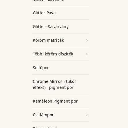
Glitter-Páva
Glitter -Szivárvány
Köröm matricák
Többi köröm díszitők
Sellőpor
Chrome Mirror（tükör
effekt） pigment por
Kaméleon Pigment por
Csillámpor