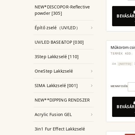
NEW*DISCOPOR-Reflective
powder [305]
BEVÁSÁR
Építő zselé（UV/LED）
UV/LED BASE&TOP [030]
Műköröm csis
TERMÉK KÓD:
3Step Lakkzselé [110]
ÁR
[NETTO]
OneStep Lakkzselé
SIMA Lakkzselé [001]
MENNYISÉG
NEW**DIPPING RENDSZER
BEVÁSÁR
Acrylic Fusion GEL
3in1 Fur Effect Lakkzselé