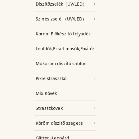
Díszítőzselék（UV/LED）
Színes zselé （UV/LED）
Köröm Előkészitő folyadék
Leoldók,Ecset mosók,Fixálók
Műköröm díszítő sablon
Pixie strasszkő
Mix Kövek
Strasszkövek
Köröm díszítő szegecs
Glitter -Leopárd