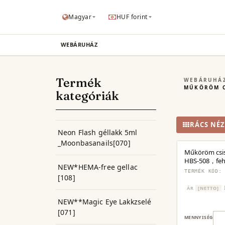
Magyar
HUF forint
WEBÁRUHÁZ
Termék
WEBÁRUHÁ
MŰKÖRÖM C
kategóriák
RÁCS NÉZ
Neon Flash géllakk 5ml
_Moonbasanails[070]
Műköröm csi
HBS-508，feh
NEW*HEMA-free gellac
TERMÉK KÓD:
[108]
ÁR
[NETTO]
NEW**Magic Eye Lakkzselé
[071]
MENNYISÉG