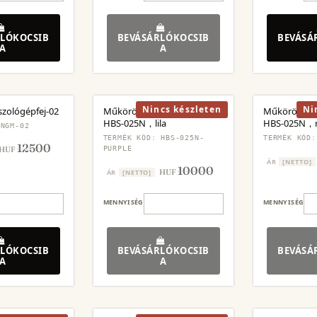
LÓKOCSIB
BEVÁSÁRLÓKOCSIB
BEVÁSÁ
A
A
Nincs készleten
Ni
zológépfej-02
Műköröm csiszológép SET
Műköröm csi
HBS-025N，lila
HBS-025N，r
 NGM-02
TERMÉK KÓD: HBS-025N-
TERMÉK KÓD:
12500
HUF
PURPLE
ÁR
[NETTO]
10000
HUF
ÁR
[NETTO]
MENNYISÉG
MENNYISÉG
LÓKOCSIB
BEVÁSÁRLÓKOCSIB
BEVÁSÁ
A
A