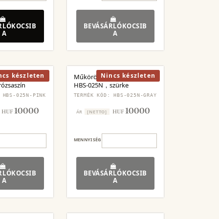
RLÓKOCSIB
BEVÁSÁRLÓKOCSIB
A
A
ncs készleten
Nincs készleten
szológép SET
Műköröm csiszológép SET
ózsaszín
HBS-025N，szürke
 HBS-025N-PINK
TERMÉK KÓD: HBS-025N-GRAY
10000
10000
HUF
HUF
ÁR
[NETTO]
MENNYISÉG
RLÓKOCSIB
BEVÁSÁRLÓKOCSIB
A
A