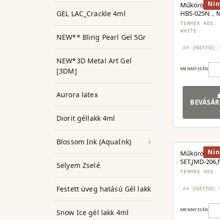
Nin
Műköröm csi
GEL LAC_Crackle 4ml
HBS-025N，f
TERMÉK KÓD:
WHITE
NEW** Bling Pearl Gel 5Gr
ÁR
[NETTO]
NEW*3D Metal Art Gel
MENNYISÉG
[3DM]
Aurora latex
BEVÁSÁR
Diorit géllakk 4ml
Blossom Ink (AquaInk)
Nin
Műköröm csi
SET,JMD-206,
Selyem Zselé
TERMÉK KÓD:
Festett üveg hatású Gél lakk
ÁR
[NETTO]
MENNYISÉG
Snow Ice gél lakk 4ml