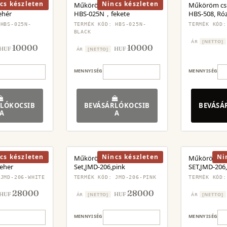
cs készleten
Nincs készleten
szológép SET
Műköröm csiszológép SET
Műköröm csi
ehér
HBS-025N，fekete
HBS-508, Róz
 HBS-025N-
TERMÉK KÓD: HBS-025N-
TERMÉK KÓD:
BLACK
ÁR
[NETTO]
10000
10000
HUF
HUF
ÁR
[NETTO]
MENNYISÉG
MENNYISÉG
LÓKOCSIB
BEVÁSÁRLÓKOCSIB
BEVÁSÁ
A
A
cs készleten
Nincs készleten
Ni
szológép
Műköröm csiszológép
Műköröm cs
feher
Set,JMD-206,pink
SET,JMD-206,
 JMD-206-WHITE
TERMÉK KÓD: JMD-206-PINK
TERMÉK KÓD:
28000
28000
HUF
HUF
ÁR
[NETTO]
ÁR
[NETTO]
MENNYISÉG
MENNYISÉG