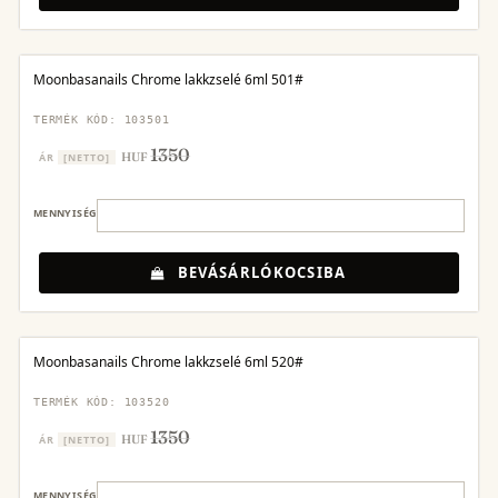
Moonbasanails Chrome lakkzselé 6ml 501#
TERMÉK KÓD: 103501
1350
HUF
ÁR
[NETTO]
MENNYISÉG
BEVÁSÁRLÓKOCSIBA
Moonbasanails Chrome lakkzselé 6ml 520#
TERMÉK KÓD: 103520
1350
HUF
ÁR
[NETTO]
MENNYISÉG