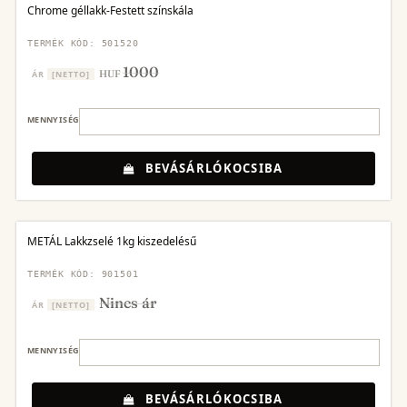
Chrome géllakk-Festett színskála
TERMÉK KÓD: 501520
1000
HUF
ÁR
[NETTO]
MENNYISÉG
BEVÁSÁRLÓKOCSIBA
METÁL Lakkzselé 1kg kiszedelésű
TERMÉK KÓD: 901501
Nincs ár
ÁR
[NETTO]
MENNYISÉG
BEVÁSÁRLÓKOCSIBA