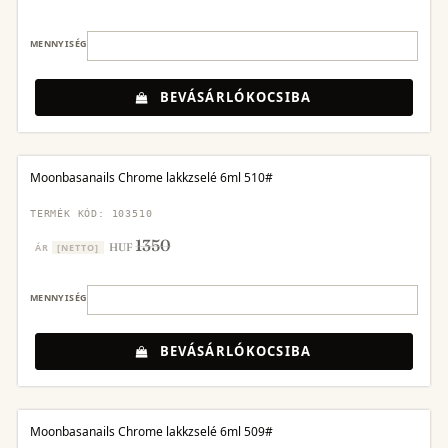
MENNYISÉG
BEVÁSÁRLÓKOCSIBA
Moonbasanails Chrome lakkzselé 6ml 510#
TERMÉK KÓD: 103510
1350
HUF
ÁR
[NETTO]
MENNYISÉG
BEVÁSÁRLÓKOCSIBA
Moonbasanails Chrome lakkzselé 6ml 509#