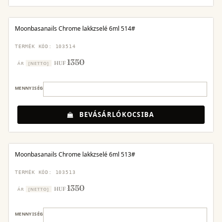
Moonbasanails Chrome lakkzselé 6ml 514#
TERMÉK KÓD: 103514
1350
HUF
ÁR
[NETTO]
MENNYISÉG
BEVÁSÁRLÓKOCSIBA
Moonbasanails Chrome lakkzselé 6ml 513#
TERMÉK KÓD: 103513
1350
HUF
ÁR
[NETTO]
MENNYISÉG