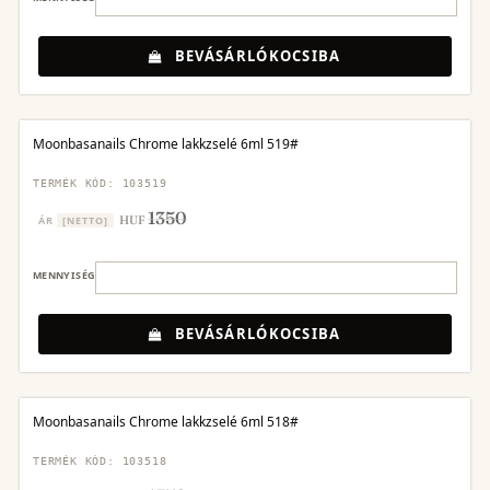
BEVÁSÁRLÓKOCSIBA
Moonbasanails Chrome lakkzselé 6ml 519#
TERMÉK KÓD: 103519
1350
HUF
ÁR
[NETTO]
MENNYISÉG
BEVÁSÁRLÓKOCSIBA
Moonbasanails Chrome lakkzselé 6ml 518#
TERMÉK KÓD: 103518