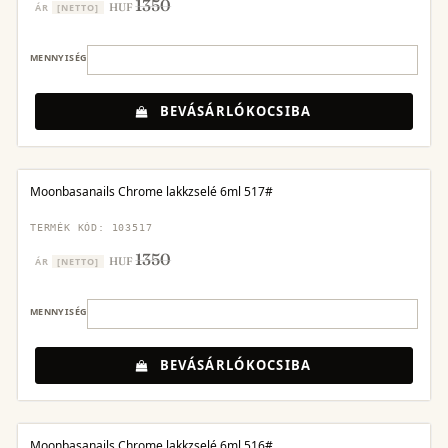
1350
HUF
ÁR
[NETTO]
MENNYISÉG
BEVÁSÁRLÓKOCSIBA
Moonbasanails Chrome lakkzselé 6ml 517#
TERMÉK KÓD: 103517
1350
HUF
ÁR
[NETTO]
MENNYISÉG
BEVÁSÁRLÓKOCSIBA
Moonbasanails Chrome lakkzselé 6ml 516#