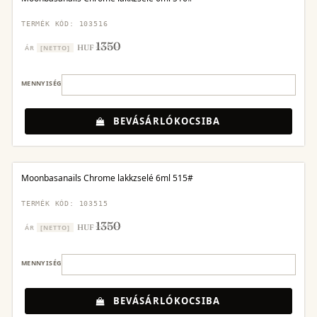
TERMÉK KÓD: 103516
1350
HUF
ÁR
[NETTO]
MENNYISÉG
BEVÁSÁRLÓKOCSIBA
Moonbasanails Chrome lakkzselé 6ml 515#
TERMÉK KÓD: 103515
1350
HUF
ÁR
[NETTO]
MENNYISÉG
BEVÁSÁRLÓKOCSIBA