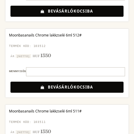
BEVÁSÁRLÓKOCSIBA
Moonbasanails Chrome lakkzselé 6ml 512#
TERMÉK KÓD: 103512
1350
HUF
ÁR
[NETTO]
MENNYISÉG
BEVÁSÁRLÓKOCSIBA
Moonbasanails Chrome lakkzselé 6ml 511#
TERMÉK KÓD: 103511
1350
HUF
ÁR
[NETTO]