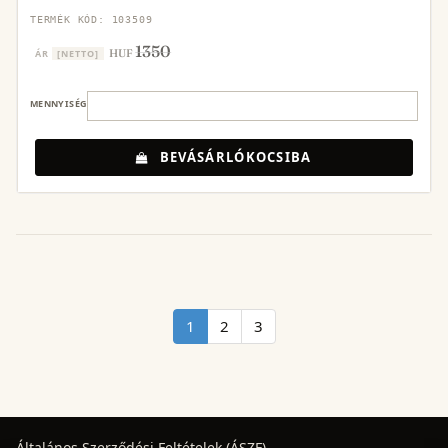
TERMÉK KÓD: 103509
1350
HUF
ÁR
[NETTO]
MENNYISÉG
BEVÁSÁRLÓKOCSIBA
1
2
3
Általános Szerződési Feltételek (ÁSZF)