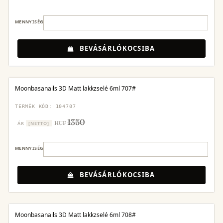
MENNYISÉG
BEVÁSÁRLÓKOCSIBA
Moonbasanails 3D Matt lakkzselé 6ml 707#
TERMÉK KÓD: 104707
1350
HUF
ÁR
[NETTO]
MENNYISÉG
BEVÁSÁRLÓKOCSIBA
Moonbasanails 3D Matt lakkzselé 6ml 708#