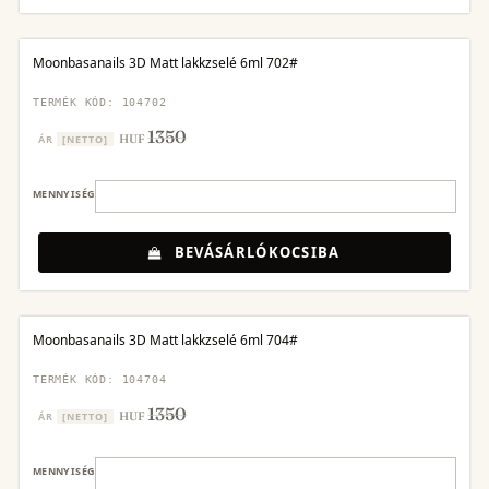
Moonbasanails 3D Matt lakkzselé 6ml 702#
TERMÉK KÓD: 104702
1350
HUF
ÁR
[NETTO]
MENNYISÉG
BEVÁSÁRLÓKOCSIBA
Moonbasanails 3D Matt lakkzselé 6ml 704#
TERMÉK KÓD: 104704
1350
HUF
ÁR
[NETTO]
MENNYISÉG