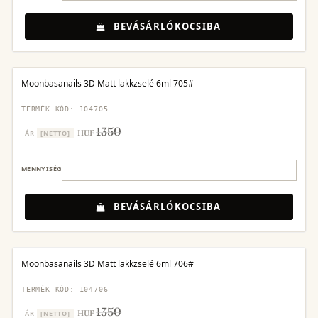
BEVÁSÁRLÓKOCSIBA
Moonbasanails 3D Matt lakkzselé 6ml 705#
TERMÉK KÓD: 104705
1350
HUF
ÁR
[NETTO]
MENNYISÉG
BEVÁSÁRLÓKOCSIBA
Moonbasanails 3D Matt lakkzselé 6ml 706#
TERMÉK KÓD: 104706
1350
HUF
ÁR
[NETTO]