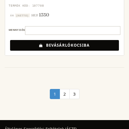
TERMÉK KÓD: 107708
1350
HUF
ÁR
[NETTO]
MENNYISÉG
BEVÁSÁRLÓKOCSIBA
1
2
3
Általános Szerződési Feltételek (ÁSZF)