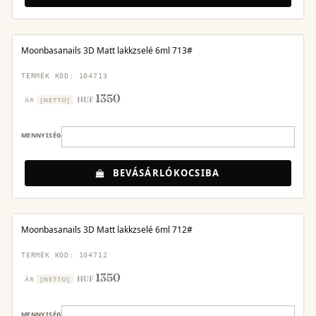
Moonbasanails 3D Matt lakkzselé 6ml 713#
TERMÉK KÓD: 104713
1350
HUF
ÁR
[NETTO]
MENNYISÉG
BEVÁSÁRLÓKOCSIBA
Moonbasanails 3D Matt lakkzselé 6ml 712#
TERMÉK KÓD: 104712
1350
HUF
ÁR
[NETTO]
MENNYISÉG