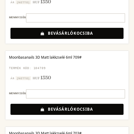
1350
HUF
ÁR
[NETTO]
MENNYISÉG
BEVÁSÁRLÓKOCSIBA
Moonbasanails 3D Matt lakkzselé 6ml 709#
TERMÉK KÓD: 104709
1350
HUF
ÁR
[NETTO]
MENNYISÉG
BEVÁSÁRLÓKOCSIBA
Moonbasanails 3D Matt lakkzselé 6ml 703#