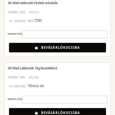
3D Matt lakkzselé-Festett színskála
TERMÉK KÓD: 701713
750
HUF
ÁR
[NETTO]
MENNYISÉG
BEVÁSÁRLÓKOCSIBA
3D Matt Lakkzselé 1kg kiszedelésű
TERMÉK KÓD: 901701
Nincs ár
ÁR
[NETTO]
MENNYISÉG
BEVÁSÁRLÓKOCSIBA