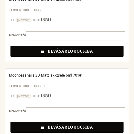
TERMÉK KÓD: 104703
1350
HUF
ÁR
[NETTO]
MENNYISÉG
BEVÁSÁRLÓKOCSIBA
Moonbasanails 3D Matt lakkzselé 6ml 701#
TERMÉK KÓD: 104701
1350
HUF
ÁR
[NETTO]
MENNYISÉG
BEVÁSÁRLÓKOCSIBA