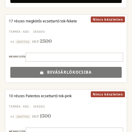
Nincs készleten
17 részes megkötős ecsettartó tok-fekete
TERMÉK KÓD: 356003
2500
HUF
ÁR
[NETTO]
MENNYISÉG
BEVÁSÁRLÓKOCSIBA
Nincs készleten
10 részes Patentos ecsettartó tok-pink
TERMÉK KÓD: 356002
1300
HUF
ÁR
[NETTO]
MENNYISÉG