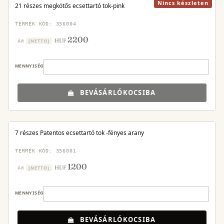
Nincs készleten
21 részes megkötős ecsettartó tok-pink
TERMÉK KÓD: 356004
2200
HUF
ÁR
[NETTO]
MENNYISÉG
BEVÁSÁRLÓKOCSIBA
7 részes Patentos ecsettartó tok -fényes arany
TERMÉK KÓD: 356001
1200
HUF
ÁR
[NETTO]
MENNYISÉG
BEVÁSÁRLÓKOCSIBA