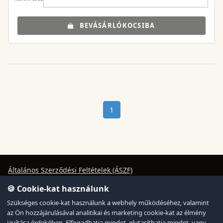
BEVÁSÁRLÓKOCSIBA
1
Általános Szerződési Feltételek (ÁSZF)
🍪 Cookie-kat használunk
Adatvédelmi Tájékoztató
Szükséges cookie-kat használunk a webhely működéséhez, valamint
Süti Szabályzat
az Ön hozzájárulásával analitikai és marketing cookie-kat az élmény
javítása érdekében. Elfogadhatja mindet, elutasíthatja mindet, vagy