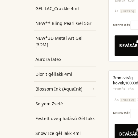
TERMÉK KÓD:
GEL LAC_Crackle 4ml
ÁR
[NETTO]
NEW** Bling Pearl Gel 5Gr
MENNYISÉG
NEW*3D Metal Art Gel
[3DM]
BEVÁSÁR
Aurora latex
Diorit géllakk 4ml
3mm virág
kövek,10000d
Blossom Ink (AquaInk)
TERMÉK KÓD:
ÁR
[NETTO]
Selyem Zselé
MENNYISÉG
Festett üveg hatású Gél lakk
Snow Ice gél lakk 4ml
BEVÁSÁR