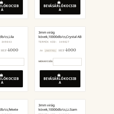
RLÓKOCSIB
BEVÁSÁRLÓKOCSIB
A
A
3mm virág
b/cs,Lila
kövek,10000db/cs,Crystal AB
 349043
TERMÉK KÓD: 349027
4000
4000
HUF
HUF
ÁR
[NETTO]
MENNYISÉG
RLÓKOCSIB
BEVÁSÁRLÓKOCSIB
A
A
3mm virág
db/cs,fekete
kövek,10000db/cs,Li.Siam