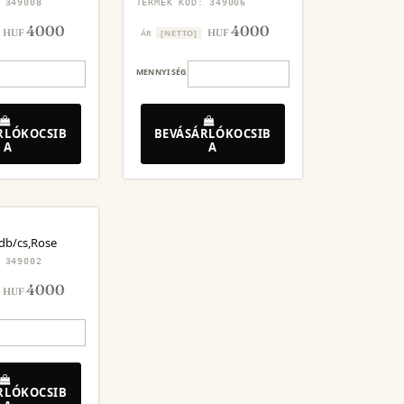
 349008
TERMÉK KÓD: 349006
4000
4000
HUF
HUF
ÁR
[NETTO]
MENNYISÉG
RLÓKOCSIB
BEVÁSÁRLÓKOCSIB
A
A
db/cs,Rose
 349002
4000
HUF
RLÓKOCSIB