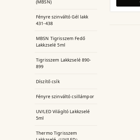
(MBSN)
Fényre szinváltó Gél lakk
431-438
MBSN Tigrisszem Fedő
Lakkzselé 5ml
Tigrisszem Lakkzselé 890-
899
Díszítő csík
Fényre szinváltó csillámpor
UV/LED Világító Lakkzselé
5ml
Thermo Tigrisszem
Lakkzselé（UV/LED）