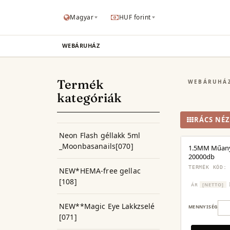
Magyar
HUF forint
WEBÁRUHÁZ
Termék
WEBÁRUHÁ
kategóriák
RÁCS NÉZ
Neon Flash géllakk 5ml
_Moonbasanails[070]
1.5MM Műan
20000db
TERMÉK KÓD:
NEW*HEMA-free gellac
[108]
ÁR
[NETTO]
NEW**Magic Eye Lakkzselé
MENNYISÉG
[071]