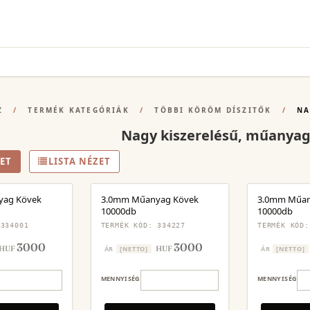
Z
/
TERMÉK KATEGÓRIÁK
/
TÖBBI KÖRÖM DÍSZITŐK
/
NA
Nagy kiszerelésű, műanyag
ET
LISTA NÉZET
yag Kövek
3.0mm Műanyag Kövek
3.0mm Műan
10000db
10000db
 334001
TERMÉK KÓD: 334227
TERMÉK KÓD:
3000
3000
HUF
HUF
ÁR
[NETTO]
ÁR
[NETTO]
MENNYISÉG
MENNYISÉG