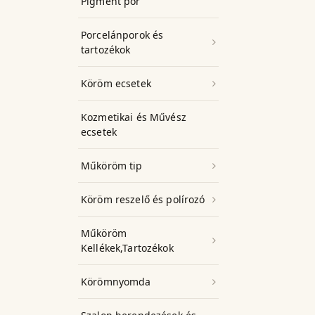
Pigment por
Porcelánporok és
tartozékok
Köröm ecsetek
Kozmetikai és Művész
ecsetek
Műköröm tip
Köröm reszelő és polírozó
Műköröm
Kellékek,Tartozékok
Körömnyomda