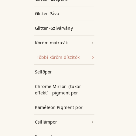
Glitter-Páva
Glitter -Szivárvány
Köröm matricák
Többi köröm díszitők
Sellőpor
Chrome Mirror（tükör
effekt） pigment por
Kaméleon Pigment por
Csillámpor