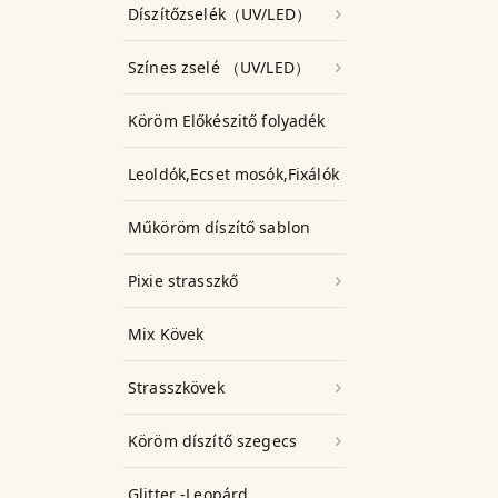
Díszítőzselék（UV/LED）
Színes zselé （UV/LED）
Köröm Előkészitő folyadék
Leoldók,Ecset mosók,Fixálók
Műköröm díszítő sablon
Pixie strasszkő
Mix Kövek
Strasszkövek
Köröm díszítő szegecs
Glitter -Leopárd