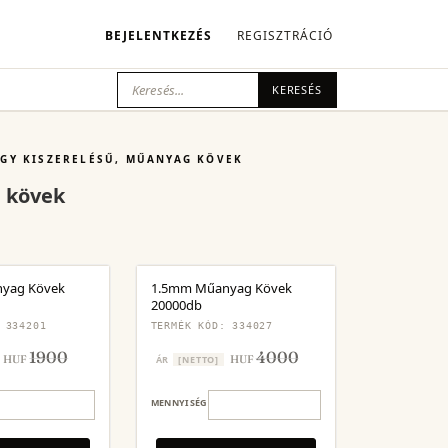
BEJELENTKEZÉS
REGISZTRÁCIÓ
KERESÉS
GY KISZERELÉSŰ, MŰANYAG KÖVEK
 kövek
yag Kövek
1.5mm Műanyag Kövek
20000db
 334201
TERMÉK KÓD: 334027
1900
4000
HUF
HUF
ÁR
[NETTO]
MENNYISÉG