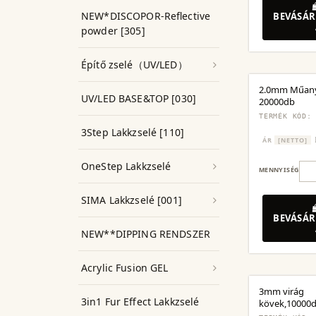
NEW*DISCOPOR-Reflective
BEVÁSÁR
powder [305]
Építő zselé（UV/LED）
2.0mm Műan
UV/LED BASE&TOP [030]
20000db
TERMÉK KÓD:
3Step Lakkzselé [110]
ÁR
[NETTO]
OneStep Lakkzselé
MENNYISÉG
SIMA Lakkzselé [001]
BEVÁSÁR
NEW**DIPPING RENDSZER
Acrylic Fusion GEL
3mm virág
3in1 Fur Effect Lakkzselé
kövek,10000d