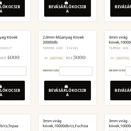
LÓKOCSIB
BEVÁSÁRLÓKOCSIB
BEVÁSÁ
A
A
yag Kövek
2.0mm Műanyag Kövek
3mm virág
20000db
kövek,10000d
 334127
TERMÉK KÓD: 334101
TERMÉK KÓD:
4000
3000
HUF
HUF
ÁR
[NETTO]
ÁR
[NETTO]
MENNYISÉG
MENNYISÉG
LÓKOCSIB
BEVÁSÁRLÓKOCSIB
BEVÁSÁ
A
A
3mm virág
3mm virág
b/cs,Topaz
kövek,10000db/cs,Fuchsia
kövek,10000