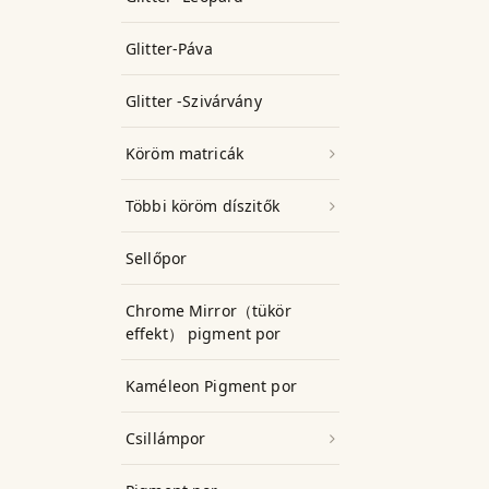
Glitter-Páva
Glitter -Szivárvány
Köröm matricák
Többi köröm díszitők
Sellőpor
Chrome Mirror（tükör
effekt） pigment por
Kaméleon Pigment por
Csillámpor