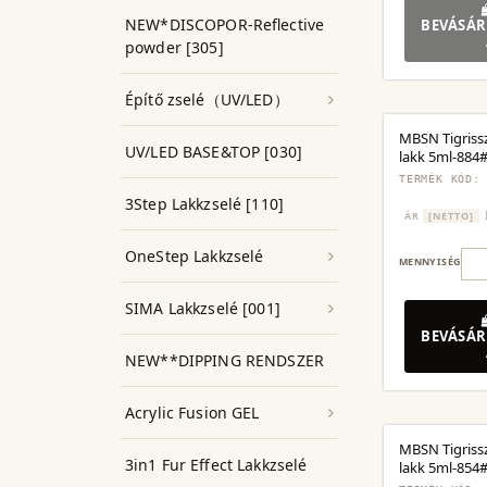
NEW*DISCOPOR-Reflective
BEVÁSÁR
powder [305]
Építő zselé（UV/LED）
MBSN Tigriss
UV/LED BASE&TOP [030]
lakk 5ml-884
TERMÉK KÓD:
3Step Lakkzselé [110]
ÁR
[NETTO]
OneStep Lakkzselé
MENNYISÉG
SIMA Lakkzselé [001]
BEVÁSÁR
NEW**DIPPING RENDSZER
Acrylic Fusion GEL
MBSN Tigriss
3in1 Fur Effect Lakkzselé
lakk 5ml-854#