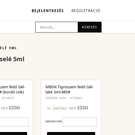
BEJELENTKEZÉS
REGISZTRÁCIÓ
KERESÉS
ELÉ 5ML
selé 5ml
szem fedő Gél-
MBSN Tigrisszem fedő Gél-
# (bordó csík)
lakk 5ml-885#
 070855
TERMÉK KÓD: 070885
1250
1250
HUF
HUF
ÁR
[NETTO]
MENNYISÉG