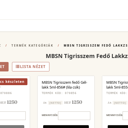
Z
/
TERMÉK KATEGÓRIÁK
/
MBSN TIGRISSZEM FEDŐ LAKKZS
MBSN Tigrisszem Fedő Lakkz
ET
LISTA NÉZET
cs készleten
zem fedő Gél-
MBSN Tigrisszem fedő Gél-
MBSN Tigris
#
lakk 5ml-856# (lila csík)
lakk 5ml-855
 070886
TERMÉK KÓD: 070856
TERMÉK KÓD:
1250
1250
HUF
HUF
ÁR
[NETTO]
ÁR
[NETTO]
MENNYISÉG
MENNYISÉG