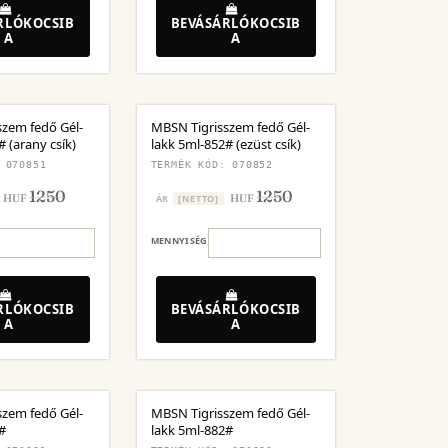
RLÓKOCSIB
BEVÁSÁRLÓKOCSIB
A
A
szem fedő Gél-
MBSN Tigrisszem fedő Gél-
 (arany csík)
lakk 5ml-852# (ezüst csík)
 070851
TERMÉK KÓD: 070852
1250
1250
HUF
HUF
ÁR
[NETTO]
MENNYISÉG
RLÓKOCSIB
BEVÁSÁRLÓKOCSIB
A
A
szem fedő Gél-
MBSN Tigrisszem fedő Gél-
#
lakk 5ml-882#