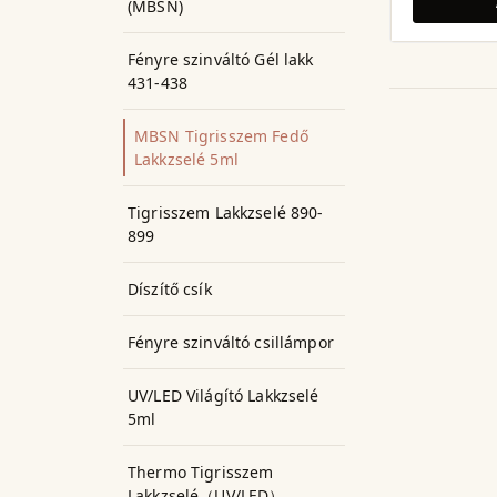
(MBSN)
Fényre szinváltó Gél lakk
431-438
MBSN Tigrisszem Fedő
Lakkzselé 5ml
Tigrisszem Lakkzselé 890-
899
Díszítő csík
Fényre szinváltó csillámpor
UV/LED Világító Lakkzselé
5ml
Thermo Tigrisszem
Lakkzselé（UV/LED）