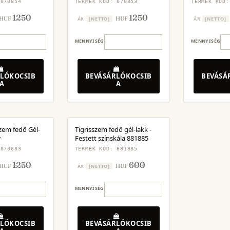
 070854
TERMÉK KÓD: 070853
TERMÉK KÓD:
1250
1250
HUF
HUF
ÁR
[NETTO]
ÁR
[NETTO]
MENNYISÉG
MENNYISÉG
LÓKOCSIB
BEVÁSÁRLÓKOCSIB
BEVÁSÁ
A
A
zem fedő Gél-
Tigrisszem fedő gél-lakk -
#
Festett színskála 881885
 070883
TERMÉK KÓD: 881885
1250
600
HUF
HUF
ÁR
[NETTO]
MENNYISÉG
LÓKOCSIB
BEVÁSÁRLÓKOCSIB