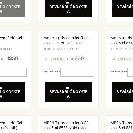
LÓKOCSIB
BEVÁSÁRLÓKOCSIB
BEVÁSÁ
A
A
zem fedő Gél-
MBSN Tigrisszem fedő Gél-
MBSN Tigris
#
lakk - Festett színskála
lakk 5ml-851#
 070884
TERMÉK KÓD: 851856
TERMÉK KÓD:
1250
600
HUF
HUF
ÁR
[NETTO]
ÁR
[NETTO]
MENNYISÉG
MENNYISÉG
LÓKOCSIB
BEVÁSÁRLÓKOCSIB
BEVÁSÁ
A
A
zem fedő Gél-
MBSN Tigrisszem fedő Gél-
MBSN Tigris
 (kék csík)
lakk 5ml-853# (zöld csík)
lakk 5ml-881