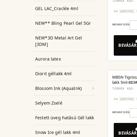
TERMÉK KÓD:
GEL LAC_Crackle 4ml
ÁR
[NETTO]
NEW** Bling Pearl Gel 5Gr
MENNYISÉG
NEW*3D Metal Art Gel
[3DM]
BEVÁSÁR
Aurora latex
Diorit géllakk 4ml
MBSN Tigriss
lakk 5ml-883
Blossom Ink (AquaInk)
TERMÉK KÓD:
ÁR
[NETTO]
Selyem Zselé
MENNYISÉG
Festett üveg hatású Gél lakk
Snow Ice gél lakk 4ml
BEVÁSÁR