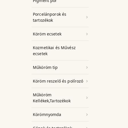
Pigment por
Porcelánporok és
tartozékok
Köröm ecsetek
Kozmetikai és Művész
ecsetek
Műköröm tip
Köröm reszelő és polírozó
Műköröm
Kellékek,Tartozékok
Körömnyomda