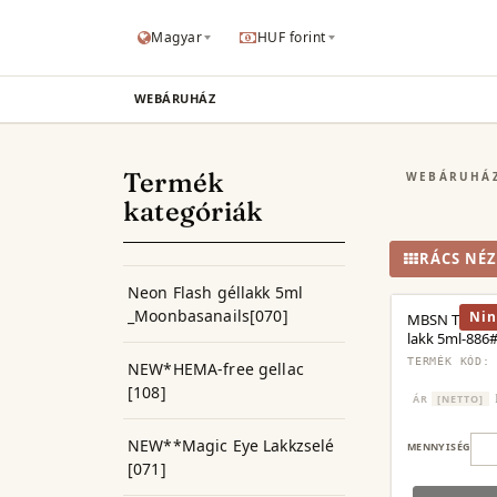
Magyar
HUF forint
WEBÁRUHÁZ
Termék
WEBÁRUHÁ
kategóriák
RÁCS NÉZ
Neon Flash géllakk 5ml
_Moonbasanails[070]
Nin
MBSN Tigriss
lakk 5ml-886
TERMÉK KÓD:
NEW*HEMA-free gellac
[108]
ÁR
[NETTO]
NEW**Magic Eye Lakkzselé
MENNYISÉG
[071]