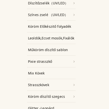
Díszítőzselék（UV/LED）
Színes zselé （UV/LED）
Köröm Előkészitő folyadék
Leoldók,Ecset mosók,Fixálók
Műköröm díszítő sablon
Pixie strasszkő
Mix Kövek
Strasszkövek
Köröm díszítő szegecs
Glitter -Leopárd