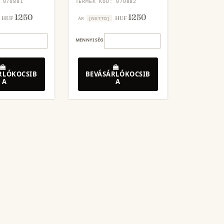
 070881
TERMÉK KÓD: 070882
1250
1250
HUF
HUF
ÁR
[NETTO]
MENNYISÉG
RLÓKOCSIB
BEVÁSÁRLÓKOCSIB
A
A