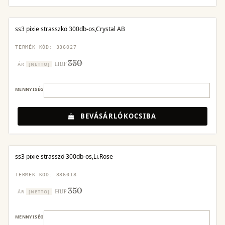
ss3 pixie strasszkö 300db-os,Crystal AB
TERMÉK KÓD: 336027
350
HUF
ÁR
[NETTO]
MENNYISÉG
BEVÁSÁRLÓKOCSIBA
ss3 pixie strasszö 300db-os,Li.Rose
TERMÉK KÓD: 336018
350
HUF
ÁR
[NETTO]
MENNYISÉG