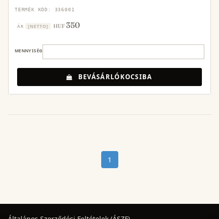
TERMÉK KÓD: 336001
350
HUF
ÁR
[NETTO]
MENNYISÉG
BEVÁSÁRLÓKOCSIBA
1
Általános Szerződési Feltételek (ÁSZF)