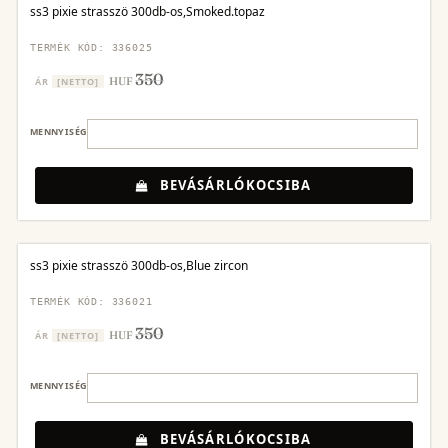
ss3 pixie strasszö 300db-os,Smoked.topaz
TERMÉK KÓD: 336025
350
HUF
ÁR
[NETTO]
MENNYISÉG
BEVÁSÁRLÓKOCSIBA
ss3 pixie strasszö 300db-os,Blue zircon
TERMÉK KÓD: 336021
350
HUF
ÁR
[NETTO]
MENNYISÉG
BEVÁSÁRLÓKOCSIBA