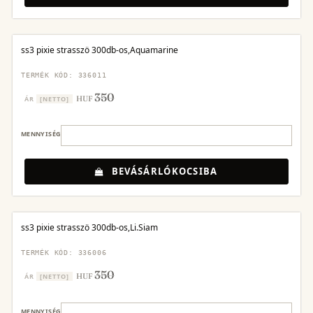
ss3 pixie strasszö 300db-os,Aquamarine
TERMÉK KÓD: 336011
350
HUF
ÁR
[NETTO]
MENNYISÉG
BEVÁSÁRLÓKOCSIBA
ss3 pixie strasszö 300db-os,Li.Siam
TERMÉK KÓD: 336006
350
HUF
ÁR
[NETTO]
MENNYISÉG