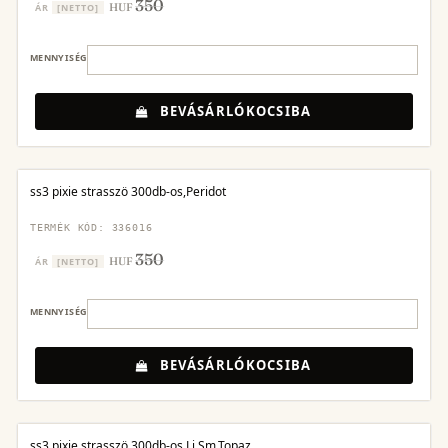
350
HUF
ÁR
[NETTO]
MENNYISÉG
BEVÁSÁRLÓKOCSIBA
ss3 pixie strasszö 300db-os,Peridot
TERMÉK KÓD: 336016
350
HUF
ÁR
[NETTO]
MENNYISÉG
BEVÁSÁRLÓKOCSIBA
ss3 pixie strasszö 300db-os,Li.Sm.Topaz