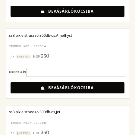
BEVÁSÁRLÓKOCSIBA
ss3 pixie strasszö 300db-os,Amethyst
TERMÉK KÓD: 336014
350
HUF
ÁR
[NETTO]
MENNYISÉG
BEVÁSÁRLÓKOCSIBA
ss3 pixie strasszö 300db-os,Jet
TERMÉK KÓD: 336008
350
HUF
ÁR
[NETTO]