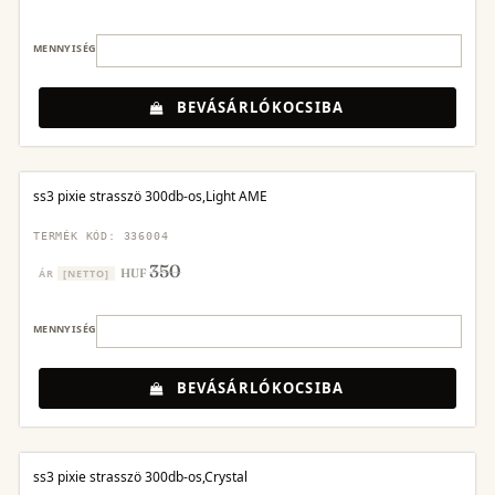
MENNYISÉG
BEVÁSÁRLÓKOCSIBA
ss3 pixie strasszö 300db-os,Light AME
TERMÉK KÓD: 336004
350
HUF
ÁR
[NETTO]
MENNYISÉG
BEVÁSÁRLÓKOCSIBA
ss3 pixie strasszö 300db-os,Crystal