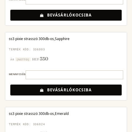
BEVÁSÁRLÓKOCSIBA
ss3 pixie strasszö 300db-os,Sapphire
TERMÉK KÓD: 336003
350
HUF
ÁR
[NETTO]
MENNYISÉG
BEVÁSÁRLÓKOCSIBA
ss3 pixie strasszö 300db-os,Emerald
TERMÉK KÓD: 336024