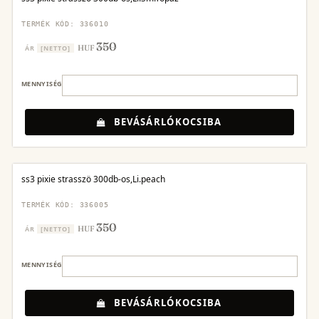
TERMÉK KÓD: 336010
350
HUF
ÁR
[NETTO]
MENNYISÉG
BEVÁSÁRLÓKOCSIBA
ss3 pixie strasszö 300db-os,Li.peach
TERMÉK KÓD: 336005
350
HUF
ÁR
[NETTO]
MENNYISÉG
BEVÁSÁRLÓKOCSIBA