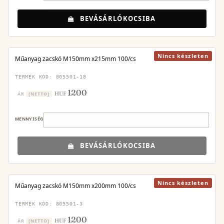
BEVÁSÁRLÓKOCSIBA
Nincs készleten
Műanyag zacskó M150mm x215mm 100/cs
TERMÉK KÓD: 805501-18
1200
HUF
ÁR
[NETTO]
MENNYISÉG
BEVÁSÁRLÓKOCSIBA
Nincs készleten
Műanyag zacskó M150mm x200mm 100/cs
TERMÉK KÓD: 805501-3
1200
HUF
ÁR
[NETTO]