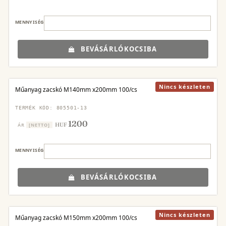
MENNYISÉG
BEVÁSÁRLÓKOCSIBA
Nincs készleten
Műanyag zacskó M140mm x200mm 100/cs
TERMÉK KÓD: 805501-13
1200
HUF
ÁR
[NETTO]
MENNYISÉG
BEVÁSÁRLÓKOCSIBA
Nincs készleten
Műanyag zacskó M150mm x200mm 100/cs