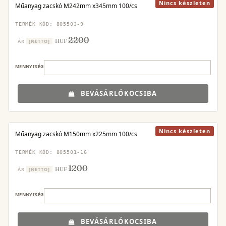
Nincs készleten
Műanyag zacskó M242mm x345mm 100/cs
TERMÉK KÓD: 805503-9
2200
HUF
ÁR
[NETTO]
MENNYISÉG
BEVÁSÁRLÓKOCSIBA
Nincs készleten
Műanyag zacskó M150mm x225mm 100/cs
TERMÉK KÓD: 805501-16
1200
HUF
ÁR
[NETTO]
MENNYISÉG
BEVÁSÁRLÓKOCSIBA