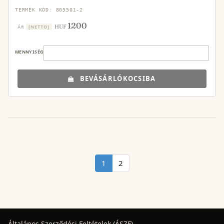
TERMÉK KÓD: 805501-2
1200
HUF
ÁR
[NETTO]
MENNYISÉG
BEVÁSÁRLÓKOCSIBA
1
2
Általános Szerződési Feltételek (ÁSZF)