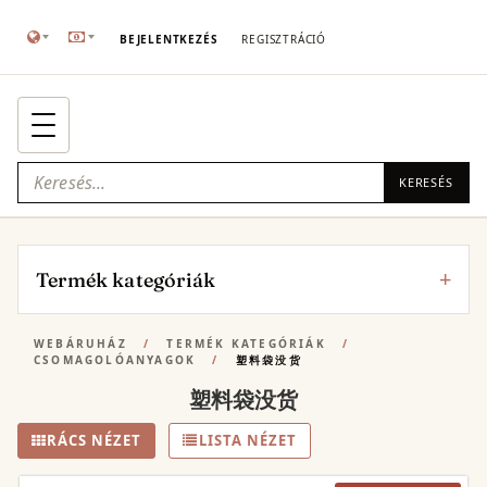
BEJELENTKEZÉS
REGISZTRÁCIÓ
KERESÉS
Termék kategóriák
WEBÁRUHÁZ
/
TERMÉK KATEGÓRIÁK
/
CSOMAGOLÓANYAGOK
/
塑料袋没货
塑料袋没货
RÁCS NÉZET
LISTA NÉZET