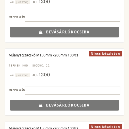
1200
HUF
ÁR
[NETTO]
MENNYISÉG
BEVÁSÁRLÓKOCSIBA
Nincs készleten
Műanyag zacskó M150mm x200mm 100/cs
TERMÉK KÓD: 805501-21
1200
HUF
ÁR
[NETTO]
MENNYISÉG
BEVÁSÁRLÓKOCSIBA
Nincs készleten
Műanyag zacskó M150mm x200mm 100/cs