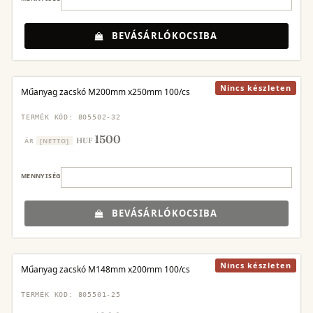
BEVÁSÁRLÓKOCSIBA
Nincs készleten
Műanyag zacskó M200mm x250mm 100/cs
TERMÉK KÓD: 805502-32
1500
HUF
ÁR
[NETTO]
MENNYISÉG
BEVÁSÁRLÓKOCSIBA
Nincs készleten
Műanyag zacskó M148mm x200mm 100/cs
TERMÉK KÓD: 805501-25