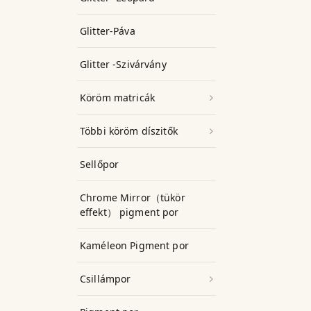
Glitter-Páva
Glitter -Szivárvány
Köröm matricák
Többi köröm díszitők
Sellőpor
Chrome Mirror（tükör
effekt） pigment por
Kaméleon Pigment por
Csillámpor