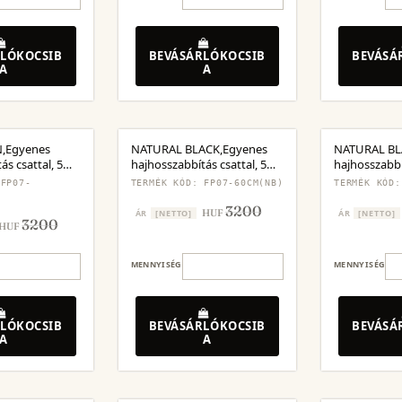
LÓKOCSIB
BEVÁSÁRLÓKOCSIB
BEVÁSÁ
A
A
,Egyenes
NATURAL BLACK,Egyenes
NATURAL BL
ás csattal, 5
hajhosszabbítás csattal, 5
hajhosszabbí
et
darabos készlet
csattal,3 da
 FP07-
TERMÉK KÓD: FP07-60CM(NB)
TERMÉK KÓD:
3200
HUF
ÁR
[NETTO]
ÁR
[NETTO]
3200
HUF
MENNYISÉG
MENNYISÉG
LÓKOCSIB
BEVÁSÁRLÓKOCSIB
BEVÁSÁ
A
A