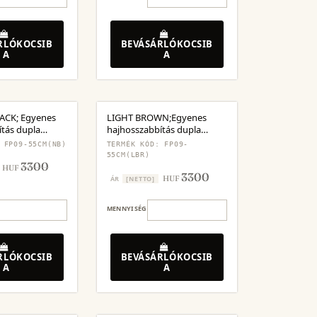
RLÓKOCSIB
BEVÁSÁRLÓKOCSIB
A
A
ACK; Egyenes
LIGHT BROWN;Egyenes
tás dupla
hajhosszabbítás dupla
rabos
csattal,3 darabos
 FP09-55CM(NB)
TERMÉK KÓD: FP09-
55CM(LBR)
3300
HUF
3300
HUF
ÁR
[NETTO]
MENNYISÉG
RLÓKOCSIB
BEVÁSÁRLÓKOCSIB
A
A