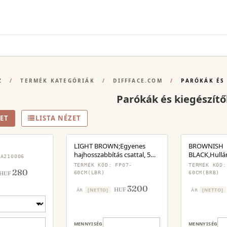
Z
/
TERMÉK KATEGÓRIÁK
/
DIFFFACE.COM
/
PARÓKÁK ÉS
Parókák és kiegészítő
ET
LISTA NÉZET
LIGHT BROWN;Egyenes
BROWNISH
hajhosszabbítás csattal, 5
BLACK,Hull
 A210006
darabos készlet
hajhosszabbít
TERMÉK KÓD: FP07-
TERMÉK KÓD:
280
darabos kész
HUF
60CM(LBR)
60CM(BRB)
3200
HUF
ÁR
[NETTO]
ÁR
[NETTO]
MENNYISÉG
MENNYISÉG