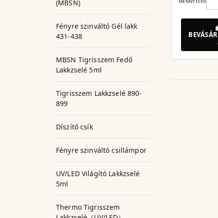
MENNYISÉG
(MBSN)
Fényre szinváltó Gél lakk
BEVÁSÁR
431-438
MBSN Tigrisszem Fedő
Lakkzselé 5ml
Tigrisszem Lakkzselé 890-
899
Díszítő csík
Fényre szinváltó csillámpor
UV/LED Világító Lakkzselé
5ml
Thermo Tigrisszem
Lakkzselé（UV/LED）