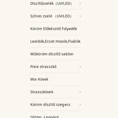
Díszítőzselék（UV/LED）
Színes zselé （UV/LED）
Köröm Előkészitő folyadék
Leoldók,Ecset mosók,Fixálók
Műköröm díszítő sablon
Pixie strasszkő
Mix Kövek
Strasszkövek
Köröm díszítő szegecs
Glitter -Leopárd