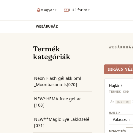
Magyar
HUF forint
WEBÁRUHÁZ
Termék
WEBÁRUHÁ
kategóriák
RÁCS NÉZ
Neon Flash géllakk 5ml
_Moonbasanails[070]
Hajfánk
TERMÉK KÓD:
NEW*HEMA-free gellac
ÁR
[NETTO]
[108]
HAJSZÍN
NEW**Magic Eye Lakkzselé
[071]
MENNYISÉG