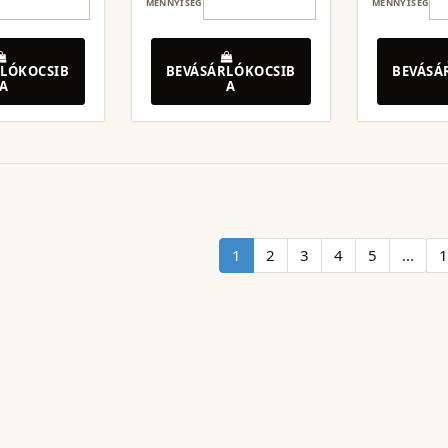
MENNYISÉG
MENNYISÉG
LÓKOCSIB
BEVÁSÁRLÓKOCSIB
BEVÁSÁ
A
A
1
2
3
4
5
...
1