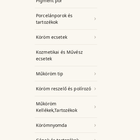
Pigment por
Porcelánporok és
tartozékok
Köröm ecsetek
Kozmetikai és Művész
ecsetek
Műköröm tip
Köröm reszelő és polírozó
Műköröm
Kellékek,Tartozékok
Körömnyomda