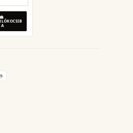
RLÓKOCSIB
A
9