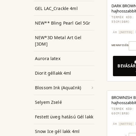
DARK BROWN
GEL LAC_Crackle 4ml
hajhosszabbí
csattal,3 dar
TERMÉK KÓD:
NEW** Bling Pearl Gel 5Gr
55CM(DBR)
ÁR
[NETTO]
NEW*3D Metal Art Gel
[3DM]
MENNYISÉG
Aurora latex
BEVÁSÁR
Diorit géllakk 4ml
Blossom Ink (AquaInk)
BROWNISH B
Selyem Zselé
hajhosszabbít
darabos készl
TERMÉK KÓD:
60CM(BRB)
Festett üveg hatású Gél lakk
ÁR
[NETTO]
Snow Ice gél lakk 4ml