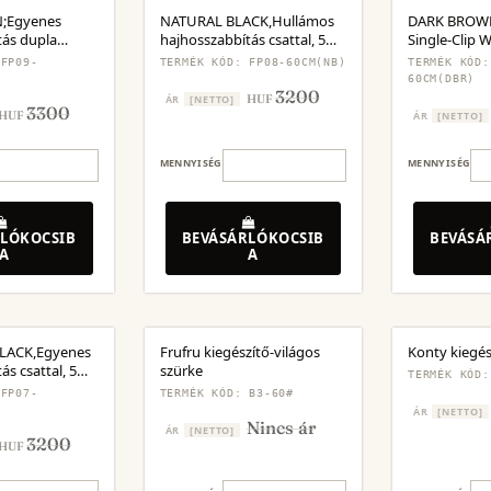
;Egyenes
NATURAL BLACK,Hullámos
DARK BROWN
tás dupla
hajhosszabbítás csattal, 5
Single-Clip 
abos
darabos készlet
Extensions
 FP09-
TERMÉK KÓD: FP08-60CM(NB)
TERMÉK KÓD:
60CM(DBR)
3200
HUF
ÁR
[NETTO]
3300
HUF
ÁR
[NETTO]
MENNYISÉG
MENNYISÉG
LÓKOCSIB
BEVÁSÁRLÓKOCSIB
BEVÁSÁ
A
A
LACK,Egyenes
Frufru kiegészítő-világos
Konty kiegés
ás csattal, 5
szürke
TERMÉK KÓD:
et
 FP07-
TERMÉK KÓD: B3-60#
ÁR
[NETTO]
Nincs ár
ÁR
[NETTO]
3200
HUF