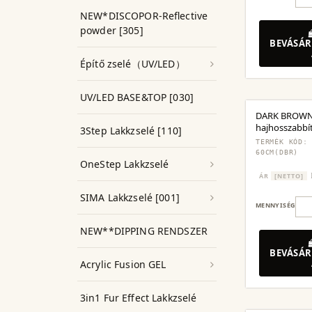
NEW*DISCOPOR-Reflective
powder [305]
BEVÁSÁR
Építő zselé（UV/LED）
UV/LED BASE&TOP [030]
DARK BROWN
hajhosszabbít
3Step Lakkzselé [110]
darabos készl
TERMÉK KÓD:
60CM(DBR)
OneStep Lakkzselé
ÁR
[NETTO]
SIMA Lakkzselé [001]
MENNYISÉG
NEW**DIPPING RENDSZER
BEVÁSÁR
Acrylic Fusion GEL
3in1 Fur Effect Lakkzselé