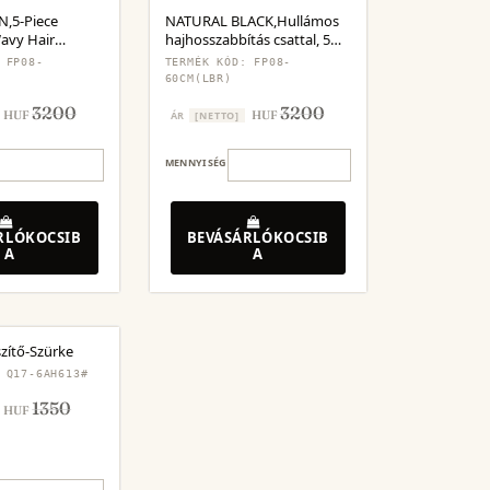
,5-Piece
NATURAL BLACK,Hullámos
Wavy Hair
hajhosszabbítás csattal, 5
darabos készlet
 FP08-
TERMÉK KÓD: FP08-
60CM(LBR)
3200
3200
HUF
HUF
ÁR
[NETTO]
MENNYISÉG
RLÓKOCSIB
BEVÁSÁRLÓKOCSIB
A
A
zítő-Szürke
 Q17-6AH613#
1350
HUF