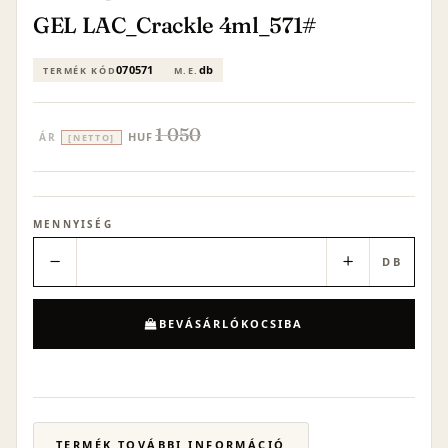
GEL LAC_Crackle 4ml_571#
070571
db
TERMÉK KÓD
M.E.
1 050
HUF
ÁR
[NETTO]
MENNYISÉG
−
+
DB
BEVÁSÁRLÓKOCSIBA
TERMÉK TOVÁBBI INFORMÁCIÓ